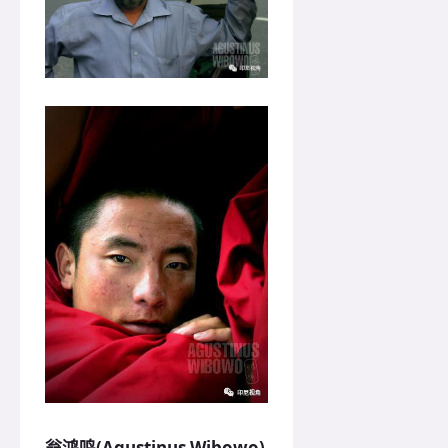
翁鸿鸣(Agustinus Wibowo)