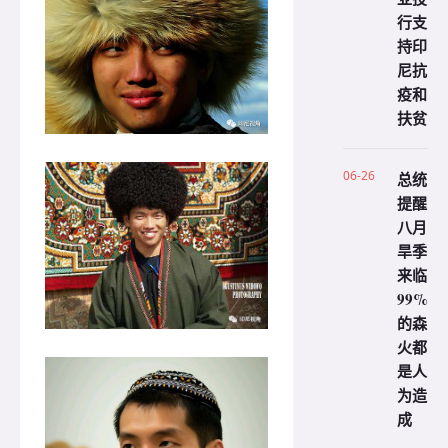
行支
持印
尼抗
疫和
扶贫
06-26
总统
提醒
八月
旱季
来临
99%
的森
火都
是人
为造
成