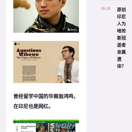
06-26
原创
印尼
人为
啥抢
新冠
逝者
亲属
遗
体？
曾经留学中国的华裔翁鸿鸣，
在印尼也是网红。