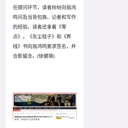
在提问环节，读者纷纷向翁鸿
鸣问及当背包族、记者和写作
的经验。读者还拿着《零
点》，《灰尘毯子》和《界
线》书向翁鸿鸣索求签名，并
合影留念。(徐健境)