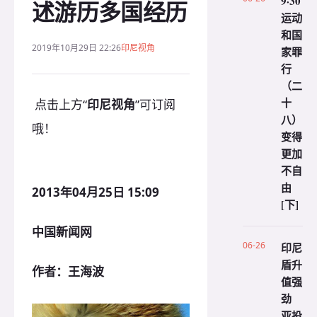
9·30
述游历多国经历
运动
和国
2019年10月29日 22:26
印尼视角
家罪
行
（二
十
点击上方“
印尼视角
”可订阅
八）
哦！
变得
更加
不自
由
2013年04月25日 15:09
[下]
中国新闻网
06-26
印尼
盾升
作者：王海波
值强
劲
亚投