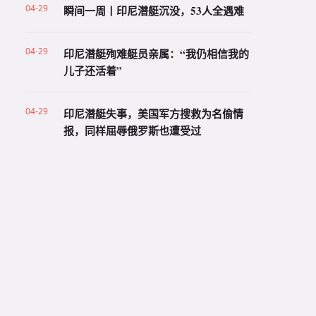
04-29
瞬间一周丨印尼潜艇沉没，53人全遇难
04-29
印尼潜艇殉难艇员亲属：“我仍相信我的
儿子还活着”
04-29
印尼潜艇失事，美国军方搜救为名偷情
报，同样屈辱俄罗斯也遭受过