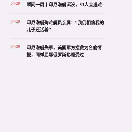
04-29
瞬间一周丨印尼潜艇沉没，53人全遇难
04-29
印尼潜艇殉难艇员亲属：“我仍相信我的
儿子还活着”
04-29
印尼潜艇失事，美国军方搜救为名偷情
报，同样屈辱俄罗斯也遭受过