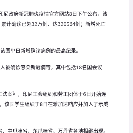
传)印尼政府新冠肺炎疫情官方网站8日下午公布，该
累计确诊已超32万例、达320564例；新增死亡
，该国单日新增确诊病例的最高纪录。
0人被确诊感染新冠病毒，其中包括18名国会议
工法案》，印尼工会组织和劳工团体于6日开始连
，该国学生组织于8日在雅加达响应并加入了示威
省、中爪哇省、东爪哇省、万丹省各地相继出现。