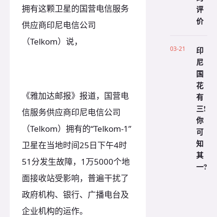
拥有这颗卫星的国营电信服务
评
价
供应商印尼电信公司
（Telkom）说，
03-21
印
尼
国
花
《雅加达邮报》报道，国营电
有
三!
信服务供应商印尼电信公司
你
（Telkom）拥有的“Telkom-1”
可
知
卫星在当地时间25日下午4时
其
51分发生故障，1万5000个地
一?
面接收站受影响，普遍干扰了
政府机构、银行、广播电台及
企业机构的运作。