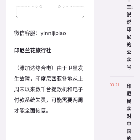
三:
说
说
印
微信客服：yinnijipiao
尼
的
印尼兰花旅行社
公
众
号
（雅加达综合电）由于卫星发
生故障，印度尼西亚各地从上
03-21
印
周末以来数千台提款机和电子
尼
付款系统失灵，可能需要两周
民
众
才能全面恢复。
对
中
国
的