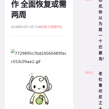
印
作 全面恢复或需
尼,
两周
你
以
为
2018年01月11日 17:46
印尼兰花旅行社
就
一
个
巴
厘
岛?
03-21
老
杜
看
印
尼
之
十