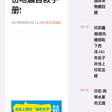
国际宠
物展回
册!
顾
2019年08月03日 22:29
印尼生活指南
08-10
印尼趣
闻|祖先
随郑和
下西
洋,582
年后子
孙当上
印尼总
统
08-10
印尼:热
带水果
的王国