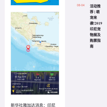
08-04
活动推
荐 | 萌
宠来
袭!2019
印尼宠
物展及
购票指
南
新华社雅加达消息：印尼