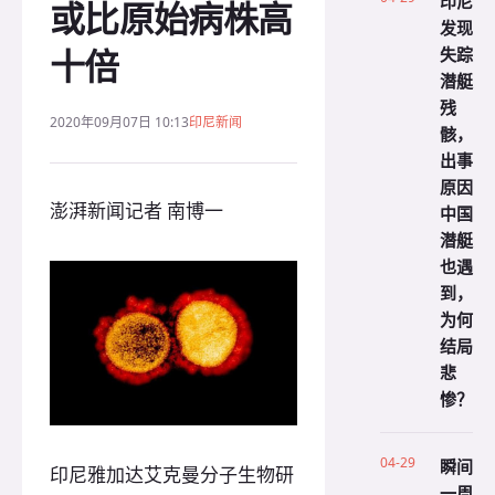
印尼
或比原始病株高
发现
十倍
失踪
潜艇
残
2020年09月07日 10:13
印尼新闻
骸，
出事
原因
澎湃新闻记者 南博一
中国
潜艇
也遇
到，
为何
结局
悲
惨？
04-29
瞬间
印尼雅加达艾克曼分子生物研
一周