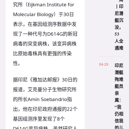
究所（Eijkman Institute for
丨印
尼潜
Molecular Biology）于30日
艇沉
表示，在基因组测序数据中发
没，
现了一种代号为D614G的新冠
53
人全
病毒的突变病株，该变异病株
遇难
比原始毒株具有更强的传染
性。
04-29
印尼
潜艇
殉难
据印尼《雅加达邮报》30日的
艇员
报道，艾克曼分子生物研究所
亲
的所长Amin Soebandrio指
属：
“我
出，他在印尼政府通报的22个
仍相
基因组测序里发现了8个
信我
的儿
D614G变异病株，虽然研究人