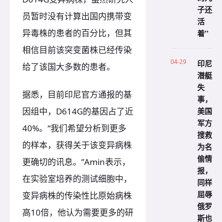
子还
员暂时没有计算出国内携带变
活
异毒株的患者的百分比，但其
着”
相信目前该突变菌株已经传染
04-29
印尼
给了该国大多数的患者。
潜艇
失
据悉，目前印尼官方通报的基
事，
因组中，D614G的基因占了近
美国
军方
40%。“我们希望分析到更多
搜救
的样本，获得关于该变异病株
为名
偷情
更确切的讯息。”Amin表示，
报，
在实验室培养的测试细胞中，
同样
屈辱
变异病株的传染性比原始病株
俄罗
高10倍，他认为需要更多的研
斯也