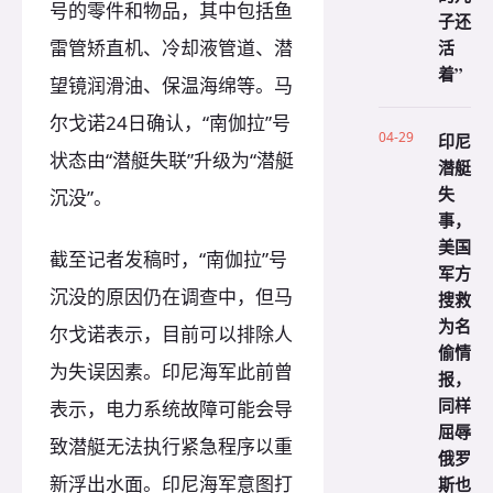
号的零件和物品，其中包括鱼
子还
活
雷管矫直机、冷却液管道、潜
着”
望镜润滑油、保温海绵等。马
尔戈诺24日确认，“南伽拉”号
04-29
印尼
状态由“潜艇失联”升级为“潜艇
潜艇
失
沉没”。
事，
美国
截至记者发稿时，“南伽拉”号
军方
沉没的原因仍在调查中，但马
搜救
为名
尔戈诺表示，目前可以排除人
偷情
为失误因素。印尼海军此前曾
报，
同样
表示，电力系统故障可能会导
屈辱
致潜艇无法执行紧急程序以重
俄罗
新浮出水面。印尼海军意图打
斯也