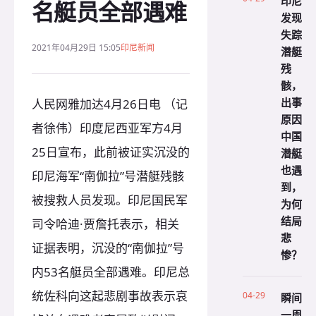
印尼
名艇员全部遇难
发现
失踪
2021年04月29日 15:05
印尼新闻
潜艇
残
骸，
出事
人民网雅加达4月26日电 （记
原因
者徐伟）印度尼西亚军方4月
中国
25日宣布，此前被证实沉没的
潜艇
也遇
印尼海军“南伽拉”号潜艇残骸
到，
被搜救人员发现。印尼国民军
为何
结局
司令哈迪·贾詹托表示，相关
悲
证据表明，沉没的“南伽拉”号
惨？
内53名艇员全部遇难。印尼总
统佐科向这起悲剧事故表示哀
04-29
瞬间
一周