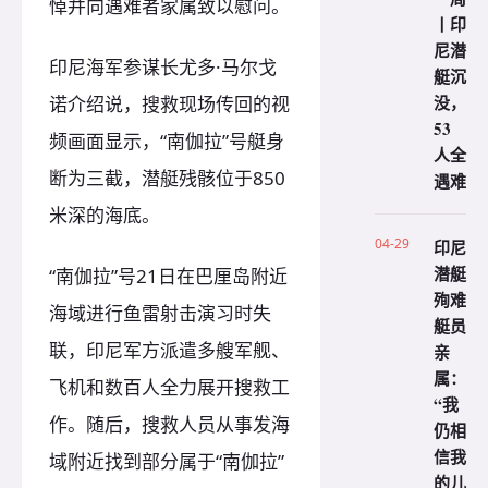
悼并向遇难者家属致以慰问。
丨印
尼潜
印尼海军参谋长尤多·马尔戈
艇沉
没，
诺介绍说，搜救现场传回的视
53
频画面显示，“南伽拉”号艇身
人全
断为三截，潜艇残骸位于850
遇难
米深的海底。
04-29
印尼
潜艇
“南伽拉”号21日在巴厘岛附近
殉难
海域进行鱼雷射击演习时失
艇员
联，印尼军方派遣多艘军舰、
亲
属：
飞机和数百人全力展开搜救工
“我
作。随后，搜救人员从事发海
仍相
信我
域附近找到部分属于“南伽拉”
的儿