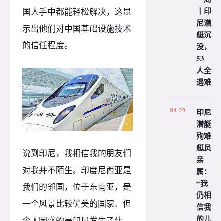
丨印
国人手中都能轻松解决，这显
尼潜
示出他们对中国基础设施技术
艇沉
的信任程度。
没，
53
人全
遇难
04-29
印尼
潜艇
殉难
艇员
说到印尼，我相信我的朋友们
亲
对我并不陌生。印度尼西亚是
属：
“我
我们的邻国，位于东南亚，是
仍相
一个风景比较优美的国家。但
信我
的儿
令人困惑的是印尼发生了什