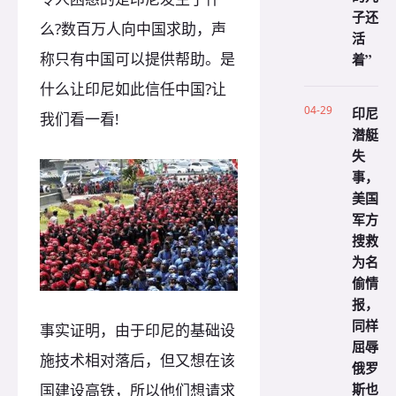
子还
么?数百万人向中国求助，声
活
称只有中国可以提供帮助。是
着”
什么让印尼如此信任中国?让
04-29
印尼
我们看一看!
潜艇
失
事，
美国
军方
搜救
为名
偷情
报，
同样
事实证明，由于印尼的基础设
屈辱
施技术相对落后，但又想在该
俄罗
斯也
国建设高铁，所以他们想请求