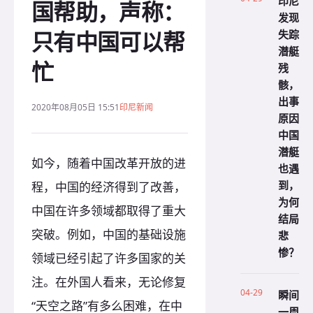
印尼
国帮助，声称：
发现
只有中国可以帮
失踪
潜艇
忙
残
骸，
出事
2020年08月05日 15:51
印尼新闻
原因
中国
潜艇
如今，随着中国改革开放的进
也遇
到，
程，中国的经济得到了改善，
为何
中国在许多领域都取得了重大
结局
突破。例如，中国的基础设施
悲
惨？
领域已经引起了许多国家的关
注。在外国人看来，无论修复
04-29
瞬间
“天空之路”有多么困难，在中
一周