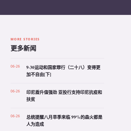
MORE STORIES
更多新闻
06-26
9·30运动和国家罪行（二十八）变得更
加不自由[下]
06-26
印尼盾升值强劲 亚投行支持印尼抗疫和
扶贫
06-26
总统提醒八月旱季来临 99%的森火都是
人为造成