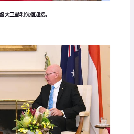
督大卫赫利伉俪迎接。