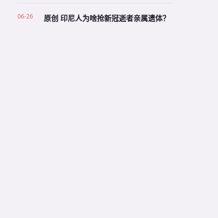
06-26
原创 印尼人为啥抢新冠逝者亲属遗体？