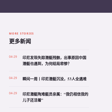
MORE STORIES
更多新闻
04-29
印尼发现失踪潜艇残骸，出事原因中国
潜艇也遇到，为何结局悲惨？
04-29
瞬间一周丨印尼潜艇沉没，53人全遇难
04-29
印尼潜艇殉难艇员亲属：“我仍相信我的
儿子还活着”