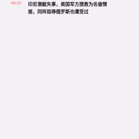
04-29
印尼潜艇失事，美国军方搜救为名偷情
报，同样屈辱俄罗斯也遭受过