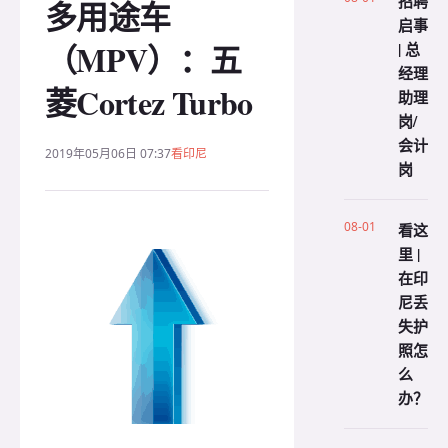
招聘
多用途车
启事
（MPV）：五
| 总
经理
菱Cortez Turbo
助理
岗/
会计
2019年05月06日 07:37
看印尼
岗
08-01
看这
里 |
在印
尼丢
失护
照怎
么
办？