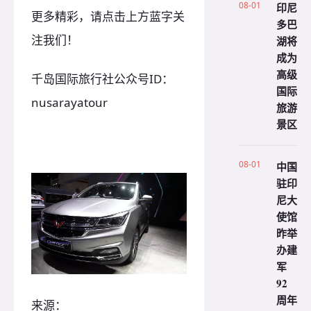
08-01
印尼
更多精彩，请点击上方蓝字关
多巴
注我们！
湖将
成为
高级
千岛国际旅行社公众号ID：
国际
nusarayatour
旅游
景区
08-01
中国
驻印
尼大
使馆
昨举
办建
军
92
周年
来源：