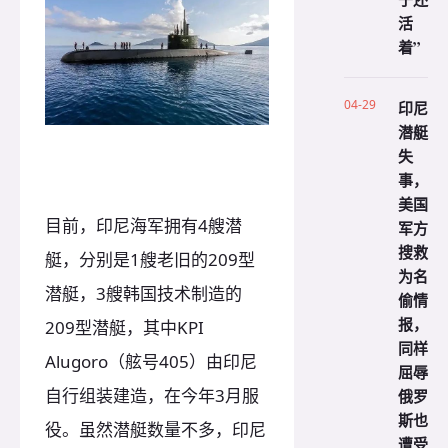
活
着”
04-29
印尼
潜艇
失
事，
美国
目前，印尼海军拥有4艘潜
军方
搜救
艇，分别是1艘老旧的209型
为名
潜艇，3艘韩国技术制造的
偷情
报，
209型潜艇，其中KPI
同样
Alugoro（舷号405）由印尼
屈辱
自行组装建造，在今年3月服
俄罗
斯也
役。虽然潜艇数量不多，印尼
遭受