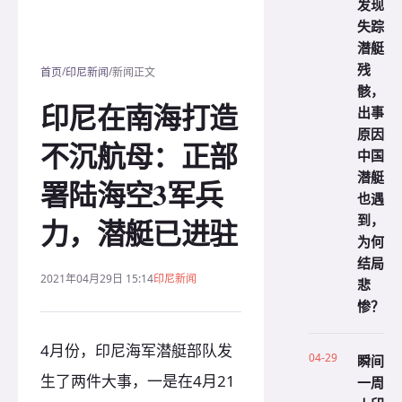
发现
失踪
潜艇
残
/
/
首页
印尼新闻
新闻正文
骸，
印尼在南海打造
出事
原因
不沉航母：正部
中国
潜艇
署陆海空3军兵
也遇
到，
力，潜艇已进驻
为何
结局
2021年04月29日 15:14
印尼新闻
悲
惨？
4月份，印尼海军潜艇部队发
04-29
瞬间
生了两件大事，一是在4月21
一周