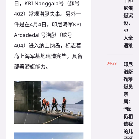
丨印
日，KRI Nanggala号（舷号
尼潜
402）常规潜艇失事。另外一
艇沉
没，
件是在4月4日，印尼海军KPI
53
Ardadedali号潜艇（舷号
人全
404）进入纳土纳岛，标志着
遇难
岛上海军基地建造完毕，具备
04-29
印尼
部署潜艇能力。
潜艇
殉难
艇员
亲
属：
“我
仍相
信我
的儿
子还