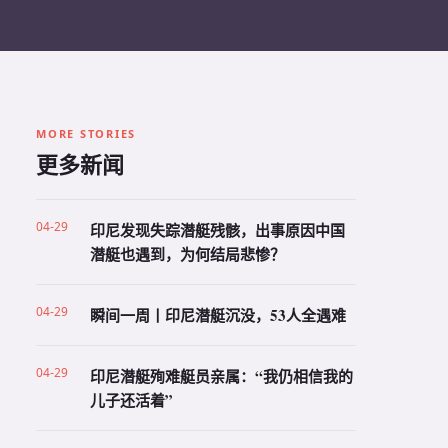
MORE STORIES
更多新闻
04-29
印尼发现失踪潜艇残骸，出事原因中国
潜艇也遇到，为何结局悲惨？
04-29
瞬间一周丨印尼潜艇沉没，53人全遇难
04-29
印尼潜艇殉难艇员亲属：“我仍相信我的
儿子还活着”