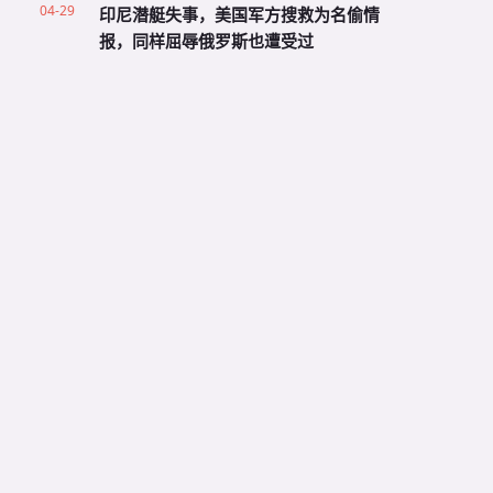
04-29
印尼潜艇失事，美国军方搜救为名偷情
报，同样屈辱俄罗斯也遭受过