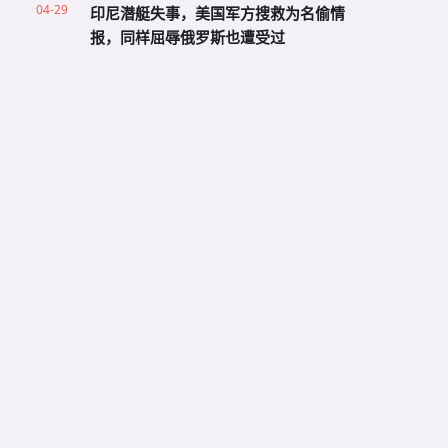
04-29
印尼潜艇失事，美国军方搜救为名偷情
报，同样屈辱俄罗斯也遭受过