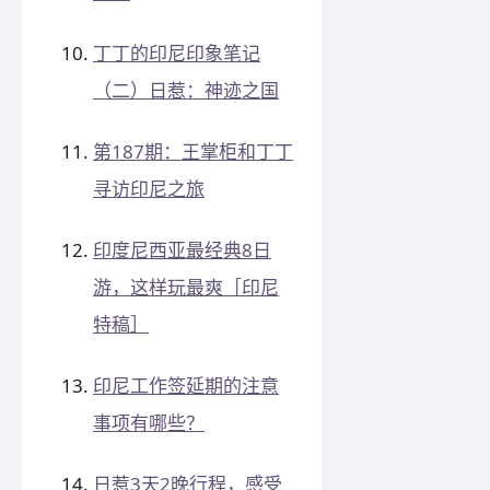
丁丁的印尼印象笔记
（二）日惹：神迹之国
第187期：王掌柜和丁丁
寻访印尼之旅
印度尼西亚最经典8日
游，这样玩最爽［印尼
特稿］
印尼工作签延期的注意
事项有哪些？
日惹3天2晚行程，感受