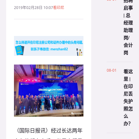
招聘
启事
2019年02月28日 10:07
看印尼
| 总
经理
助理
岗/
会计
岗
08-01
看这
里 |
在印
尼丢
失护
照怎
么
办？
（国际日报讯）经过长达两年