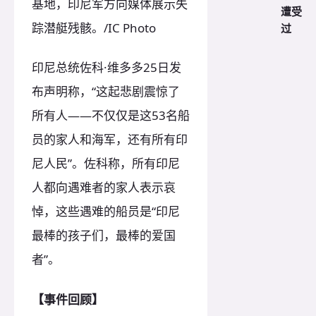
基地，印尼军方向媒体展示失
遭受
踪潜艇残骸。/IC Photo
过
印尼总统佐科·维多多25日发
布声明称，“这起悲剧震惊了
所有人——不仅仅是这53名船
员的家人和海军，还有所有印
尼人民”。佐科称，所有印尼
人都向遇难者的家人表示哀
悼，这些遇难的船员是“印尼
最棒的孩子们，最棒的爱国
者”。
【事件回顾】