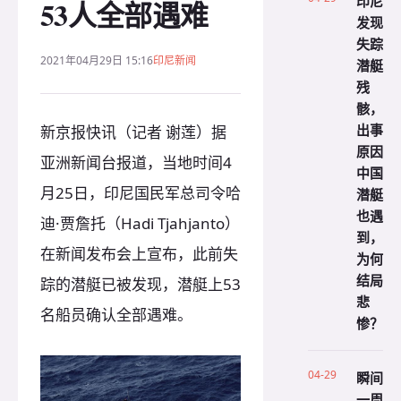
印尼
53人全部遇难
发现
失踪
2021年04月29日 15:16
印尼新闻
潜艇
残
骸，
出事
新京报快讯（记者 谢莲）据
原因
亚洲新闻台报道，当地时间4
中国
月25日，印尼国民军总司令哈
潜艇
也遇
迪·贾詹托（Hadi Tjahjanto）
到，
在新闻发布会上宣布，此前失
为何
结局
踪的潜艇已被发现，潜艇上53
悲
名船员确认全部遇难。
惨？
04-29
瞬间
一周