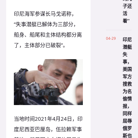
子还
活
印尼海军参谋长马戈诺称，
着”
“失事潜艇已解体为三部分，
船身、船尾和主体结构都分离
04-29
印尼
了，主体部分已破裂”。
潜艇
失
事，
美国
军方
搜救
为名
偷情
报，
同样
当地时间2021年4月24日，印
屈辱
俄罗
度尼西亚巴厘岛，伍拉赖军事
斯也