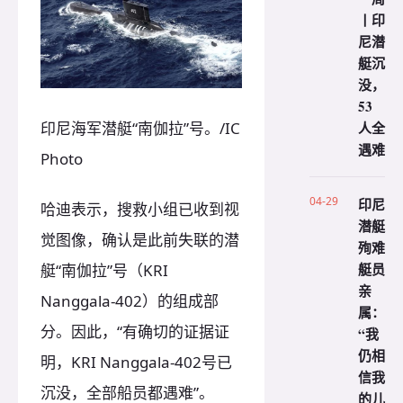
丨印
尼潜
艇沉
没，
53
印尼海军潜艇“南伽拉”号。/IC
人全
遇难
Photo
04-29
印尼
哈迪表示，搜救小组已收到视
潜艇
觉图像，确认是此前失联的潜
殉难
艇员
艇“南伽拉”号（KRI
亲
Nanggala-402）的组成部
属：
分。因此，“有确切的证据证
“我
仍相
明，KRI Nanggala-402号已
信我
沉没，全部船员都遇难”。
的儿