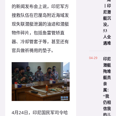
丨印
的新闻发布会上说，印尼军方
尼潜
搜救队伍在巴厘岛附近海域发
艇沉
现失联潜艇泄漏的油迹和潜艇
没，
53
物件碎片，包括鱼雷管矫直
人全
器、冷却管套子等，甚至还有
遇难
官兵做祈祷用的垫子。
04-29
印尼
潜艇
殉难
艇员
亲
属：
“我
仍相
信我
4月24日，印尼国民军司令哈
的儿