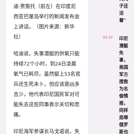
子还
迪·贾詹托（前左）在印度尼
活
西亚巴厘岛举行的新闻发布会
着”
上讲话。（图片来源：新华
社）
04-29
印尼
潜艇
失
哈迪说，失事潜艇的供氧只能
事，
持续72个小时，到24日凌晨
美国
氧气已耗尽。虽然艇上53名官
军方
搜救
兵还生死未卜，但应该是凶多
为名
吉少。他代表印尼国民军对可
偷情
报，
能失去这些同事表示关切和悲
同样
痛。
屈辱
俄罗
印尼海军参谋长马戈诺说，失
斯也