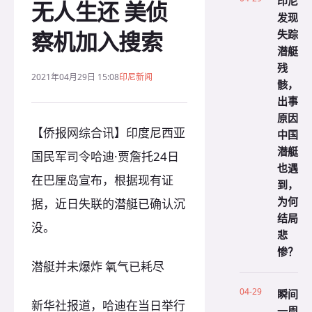
印尼
无人生还 美侦
发现
察机加入搜索
失踪
潜艇
残
2021年04月29日 15:08
印尼新闻
骸，
出事
原因
【侨报网综合讯】印度尼西亚
中国
潜艇
国民军司令哈迪·贾詹托24日
也遇
在巴厘岛宣布，根据现有证
到，
为何
据，近日失联的潜艇已确认沉
结局
没。
悲
惨？
潜艇并未爆炸 氧气已耗尽
04-29
瞬间
新华社报道，哈迪在当日举行
一周