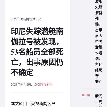
发现
失踪
潜艇
残
/
/
首页
印尼新闻
新闻正文
骸，
印尼失踪潜艇南
出事
原因
伽拉号被发现，
中国
潜艇
53名船员全部死
也遇
到，
亡，出事原因仍
为何
不确定
结局
悲
惨？
2021年04月29日 15:08
印尼新闻
04-29
瞬间
一周
本文转自【央视新闻客户