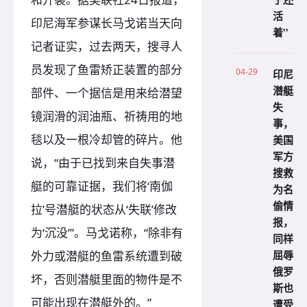
活
印尼海军参谋长马戈诺当天向
着”
记者证实，过去两天，搜寻人
员发现了鱼雷矫正装置的部分
04-29
印尼
潜艇
部件、一个据信是用来给潜望
失
镜润滑的润油瓶、祈祷用的地
事，
毯以及一根冷却管的碎片。他
美国
军方
说，“由于已找到来自失事潜
搜救
艇的可靠证据，我们将‘南伽
为名
偷情
拉’号潜艇的状态从‘失联’修改
报，
为‘沉没’”。马戈诺称，“除非有
同样
屈辱
外力或潜艇的鱼雷系统遭到破
俄罗
坏，否则潜艇里面的物件是不
斯也
可能出现在潜艇外的。”
遭受