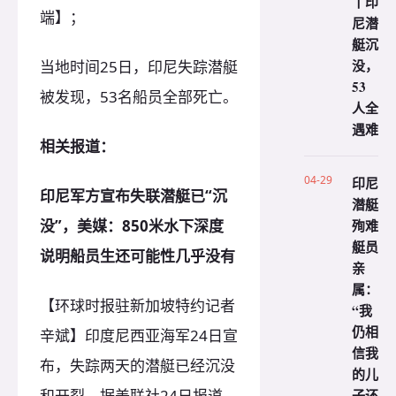
丨印
端】；
尼潜
艇沉
没，
当地时间25日，印尼失踪潜艇
53
被发现，53名船员全部死亡。
人全
遇难
相关报道：
04-29
印尼
印尼军方宣布失联潜艇已“沉
潜艇
殉难
没”，美媒：850米水下深度
艇员
说明船员生还可能性几乎没有
亲
属：
【环球时报驻新加坡特约记者
“我
仍相
辛斌】印度尼西亚海军24日宣
信我
布，失踪两天的潜艇已经沉没
的儿
子还
和开裂。据美联社24日报道，