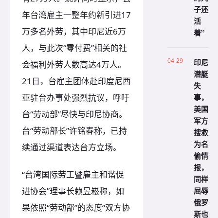
子还
年台湾雇主一整年约新引进17
活
万多名外劳，其中印尼近6万
着”
人，与此次“零付费”相关的社
04-29
印尼
会福利外劳人数高达4万人。
潜艇
21日，台雇主团体赴印度尼西
失
事，
亚驻台办事处强烈抗议，呼吁
美国
台“劳动部”尽快与印尼协商。
军方
台“劳动部长”许铭春称，已持
搜救
为名
续通过渠道表达台方立场。
偷情
报，
“台湾国际劳工暨雇主和谐促
同样
屈辱
进协会”理事长赖昱崧称，如
俄罗
果依照“劳动部”的态度“双方协
斯也