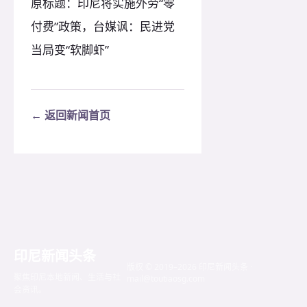
原标题：印尼将实施外劳“零
付费”政策，台媒讽：民进党
当局变“软脚虾”
← 返回新闻首页
印尼新闻头条
版权 © 2019–2026 印尼新闻头条 ·
聚焦印尼本地新闻、生活与社
mail@toutiaosg.com
会资讯。