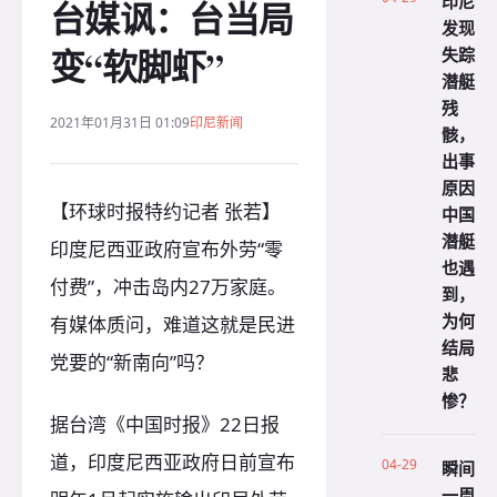
印尼
台媒讽：台当局
发现
变“软脚虾”
失踪
潜艇
残
2021年01月31日 01:09
印尼新闻
骸，
出事
原因
【环球时报特约记者 张若】
中国
潜艇
印度尼西亚政府宣布外劳“零
也遇
付费”，冲击岛内27万家庭。
到，
为何
有媒体质问，难道这就是民进
结局
党要的“新南向”吗？
悲
惨？
据台湾《中国时报》22日报
道，印度尼西亚政府日前宣布
04-29
瞬间
一周