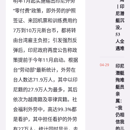
明年1月起实施输出印尼外劳
丨印
“零付费”政策，即外劳的护照
尼潜
艇沉
签证、来回机票和训练费用约
没，
7万到10万元新台币，都将转
53
由台湾雇主负担；引发强烈反
人全
遇难
弹后，印尼政府再度公告称政
策提前于今年11月启动。根据
04-29
印尼
台“劳动部”最新统计，外劳在
潜艇
台人数达71.9万人，其中以印
殉难
艇员
尼籍的27.9万人为最多，其后
亲
依次为越南籍及菲律宾籍。社
属：
“我
会福利外劳中，高达99.3%都
仍相
是看护，其中担任看护的外劳
信我
的儿
有27万人。统计同时显示，去