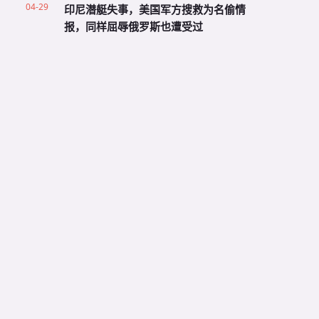
04-29
印尼潜艇失事，美国军方搜救为名偷情
报，同样屈辱俄罗斯也遭受过