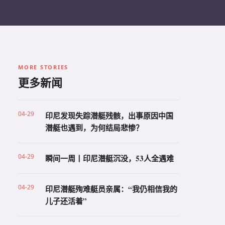
MORE STORIES
更多新闻
04-29
印尼发现失踪潜艇残骸，出事原因中国
潜艇也遇到，为何结局悲惨？
04-29
瞬间一周丨印尼潜艇沉没，53人全遇难
04-29
印尼潜艇殉难艇员亲属：“我仍相信我的
儿子还活着”