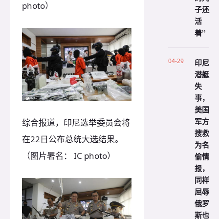
photo）
子还
活
着”
04-29
印尼
潜艇
失
事，
美国
军方
综合报道，印尼选举委员会将
搜救
在22日公布总统大选结果。
为名
（图片署名： IC photo）
偷情
报，
同样
屈辱
俄罗
斯也