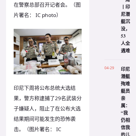
在警察总部召开记者会。（图
丨印
尼潜
片署名： IC photo）
艇沉
没，
53
人全
遇难
04-29
印尼
潜艇
殉难
印尼下周将公布总统大选结
艇员
果，警方称逮捕了29名武装分
亲
属：
子嫌疑人，阻止了在公布大选
“我
结果期间可能发生的恐怖袭
仍相
信我
击。（图片署名： IC
的儿