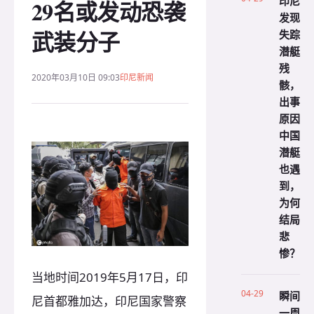
印尼
29名或发动恐袭
发现
武装分子
失踪
潜艇
残
2020年03月10日 09:03
印尼新闻
骸，
出事
原因
中国
潜艇
也遇
到，
为何
结局
悲
惨？
当地时间2019年5月17日，印
04-29
瞬间
尼首都雅加达，印尼国家警察
一周