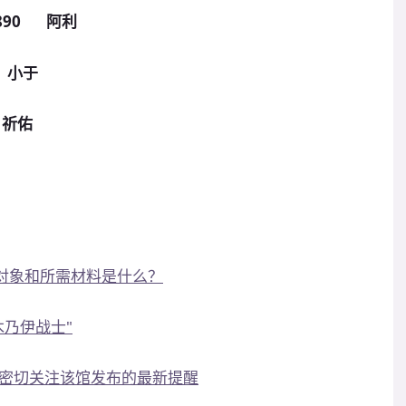
890 阿利
 小于
祈佑
发对象和所需材料是什么？
木乃伊战士"
密切关注该馆发布的最新提醒