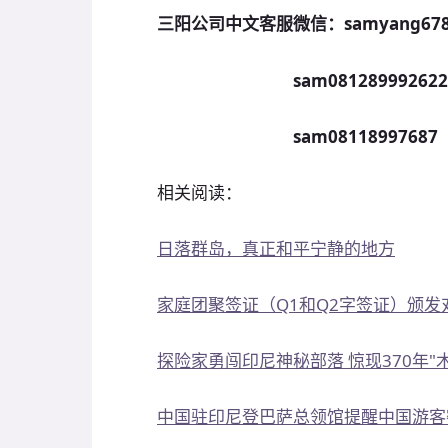
三阳公司中文客服微信：samyang67
sam081289992622
sam08118997687 
相关阅读：
日落群岛，真正和平宁静的地方
家庭团聚签证（Q1和Q2字签证）颁
探险家勇闯印尼神秘部落 惊现370年"
中国驻印尼登巴萨总领馆提醒中国游客