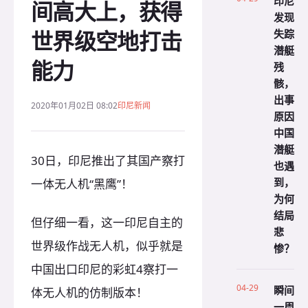
印尼
间高大上，获得
发现
世界级空地打击
失踪
潜艇
能力
残
骸，
出事
2020年01月02日 08:02
印尼新闻
原因
中国
潜艇
30日，印尼推出了其国产察打
也遇
到，
一体无人机“黑鹰”！
为何
结局
但仔细一看，这一印尼自主的
悲
世界级作战无人机，似乎就是
惨？
中国出口印尼的彩虹4察打一
04-29
瞬间
体无人机的仿制版本！
一周