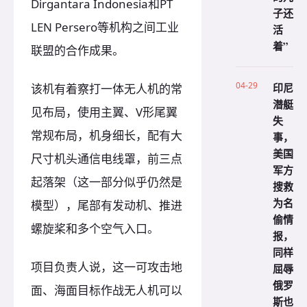
Dirgantara Indonesia和PT
子还
LEN Persero等机构之间工业
活
着”
联盟的合作成果。
04-29
印尼
该机有着察打一体无人机的常
潜艇
见布局，使用主翼、V形尾翼
失
常规布局，机身细长，配有大
事，
美国
尺寸机头通信电线罩，前三点
军方
起落架（这一部分似乎仍然是
搜救
为名
模型），尾部有发动机、推进
偷情
螺旋桨和多个空气入口。
报，
同样
项目负责人说，这一可攻击地
屈辱
俄罗
面、海面目标作战无人机可以
斯也