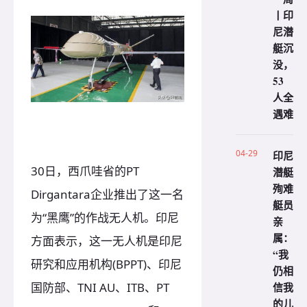
丨印
尼潜
艇沉
没，
53
人全
遇难
04-29
印尼
30日，西爪哇省的PT
潜艇
殉难
Dirgantara企业推出了这一名
艇员
为“黑鹰”的作战无人机。印尼
亲
属：
方面表示，这一无人机是印尼
“我
研究和应用机构(BPPT)、印尼
仍相
信我
国防部、TNI AU、ITB、PT
的儿