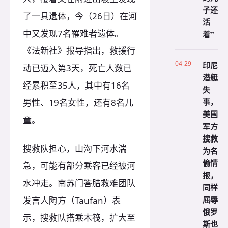
子还
了一具遗体，今（26日）在河
活
中又发现7名罹难者遗体。
着”
《法新社》报导指出，救援行
04-29
印尼
动已迈入第3天，死亡人数已
潜艇
经累积至35人，其中有16名
失
事，
男性、19名女性，还有8名儿
美国
童。
军方
搜救
搜救队担心，山沟下河水湍
为名
偷情
急，可能有部分乘客已经被河
报，
水冲走。南苏门答腊救难团队
同样
屈辱
发言人陶方（Taufan）表
俄罗
示，搜救队搭乘木筏，扩大至
斯也