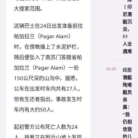
丨印
大搜索范围。
尼潜
艇沉
这辆巴士在24日出发准备前往
没，
帕加拉兰（Pagar Alam）
53
人全
时，在傍晚撞上了水泥护栏，
遇难
随后便坠入了南苏门答腊省帕
加拉兰（Pagar Alam）一处
04-29
印尼
潜艇
150公尺深的山沟中。据悉，
殉难
公车在出发时车内共有27人，
艇员
但有生还者指出，事故发生时
亲
属：
车内有大约50人。
“我
仍相
起初警方公布死亡人数为24
信我
的儿
人，接着又在附近山坡上发现