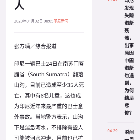
印尼
人
发现
失踪
2020年01月02日 08:05
印尼新闻
潜艇
残
骸，
出事
张方瑀／综合报道
原因
中国
印尼一辆巴士24日在南苏门答
潜艇
腊省（South Sumatra）翻落
也遇
到，
山沟，目前已造成至少35人死
为何
亡，其中有8名儿童，这也成
结局
悲
为印尼近年来最严重的巴士意
惨？
外事故。当地警方表示，山沟
下是湍急河水，不排除有些人
04-29
瞬间
可能被河水冲走，目前也已扩
一周