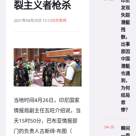
印尼
裂主义者枪杀
发现
失踪
2021年04月29日 15:12
印尼新闻
潜艇
残
骸，
出事
原因
中国
潜艇
也遇
到，
为何
结局
当地时间4月26日，印尼国家
悲
惨？
情报局副主任瓦旺介绍说，当
天15时50分，巴布亚情报部
04-29
瞬间
门的负责人古斯缔·布图（
一周