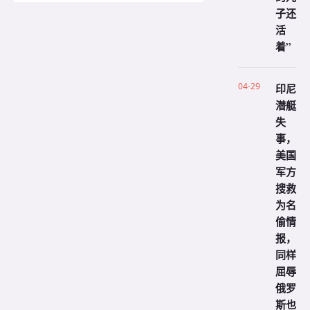
子还
活
着”
04-29
印尼
潜艇
失
事，
美国
军方
搜救
为名
偷情
报，
同样
屈辱
俄罗
斯也