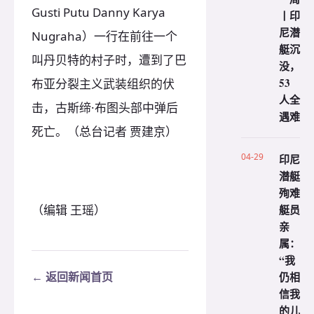
Gusti Putu Danny Karya
丨印
尼潜
Nugraha）一行在前往一个
艇沉
叫丹贝特的村子时，遭到了巴
没，
53
布亚分裂主义武装组织的伏
人全
击，古斯缔·布图头部中弹后
遇难
死亡。（总台记者 贾建京）
04-29
印尼
潜艇
殉难
艇员
（编辑 王瑶）
亲
属：
“我
仍相
← 返回新闻首页
信我
的儿