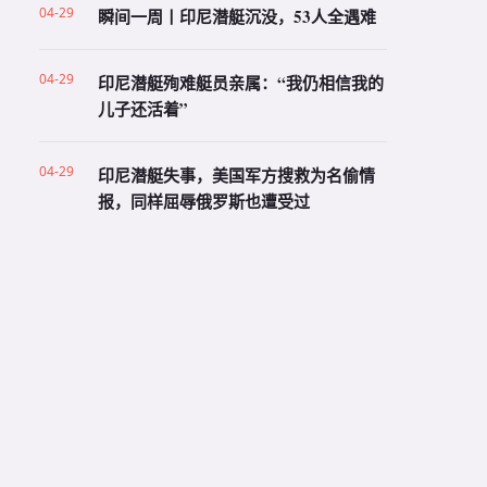
04-29
瞬间一周丨印尼潜艇沉没，53人全遇难
04-29
印尼潜艇殉难艇员亲属：“我仍相信我的
儿子还活着”
04-29
印尼潜艇失事，美国军方搜救为名偷情
报，同样屈辱俄罗斯也遭受过