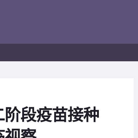
二阶段疫苗接种
临视察