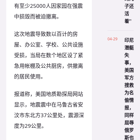
有至少25000人因家园在强震
子还
活
中损毁而被迫撤离。
着”
这次地震导致数以百计的房
04-29
印尼
屋、办公室、学校、公共设施
潜艇
失
受损，当局在数个地区设了紧
事，
急用帐棚及公共厨房，供撤离
美国
的居民使用。
军方
搜救
为名
报道称，美国地质勘探局网站
偷情
显示，地震震中在马鲁古省安
报，
同样
汶市东北方37公里处，震源深
屈辱
度为29公里。
俄罗
斯也