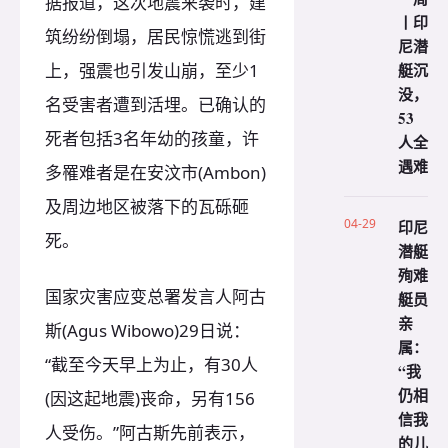
据报道，这次地震来袭时，建
丨印
筑纷纷倒塌，居民惊慌逃到街
尼潜
艇沉
上，强震也引发山崩，至少1
没，
名受害者遭到活埋。已确认的
53
死者包括3名年幼的孩童，许
人全
遇难
多罹难者是在安汶市(Ambon)
及周边地区被落下的瓦砾砸
04-29
印尼
死。
潜艇
殉难
国家灾害应变总署发言人阿古
艇员
亲
斯(Agus Wibowo)29日说：
属：
“截至今天早上为止，有30人
“我
仍相
(因这起地震)丧命，另有156
信我
人受伤。”阿古斯先前表示，
的儿