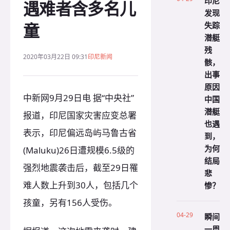
印尼
遇难者含多名儿
发现
童
失踪
潜艇
残
2020年03月22日 09:31
印尼新闻
骸，
出事
原因
中新网9月29日电 据“中央社”
中国
潜艇
报道，印尼国家灾害应变总署
也遇
表示，印尼偏远岛屿马鲁古省
到，
为何
(Maluku)26日遭规模6.5级的
结局
强烈地震袭击后，截至29日罹
悲
难人数上升到30人，包括几个
惨？
孩童，另有156人受伤。
04-29
瞬间
一周