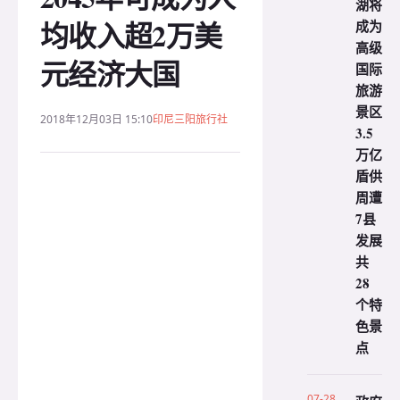
湖将
均收入超2万美
成为
高级
元经济大国
国际
旅游
景区
2018年12月03日 15:10
印尼三阳旅行社
3.5
万亿
盾供
周遭
7县
发展
共
28
个特
色景
点
07-28