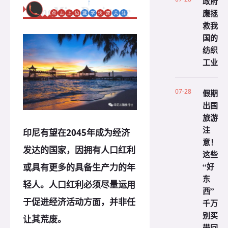
政府
應拯
救我
国的
纺织
工业
07-28
假期
出国
旅游
注
印尼有望在2045年成为经济
意！
发达的国家，因拥有人口红利
这些
“好
或具有更多的具备生产力的年
东
轻人。人口红利必须尽量运用
西”
于促进经济活动方面，并非任
千万
别买
让其荒废。
带回