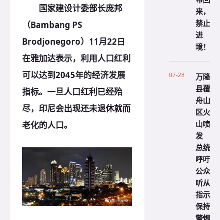
国家建设计委部长庞邦
来，
禁止
（Bambang PS
进
Brodjonegoro）11月22日
境！
在雅加达表示，利用人口红利
可以达到2045年的经济发展
07-28
万隆
县覆
指标。一旦人口红利已经殆
舟山
尽，印尼会出现还未退休就而
区火
山喷
老化的人口。
发
总统
呼吁
公众
听从
指示
保持
警惕