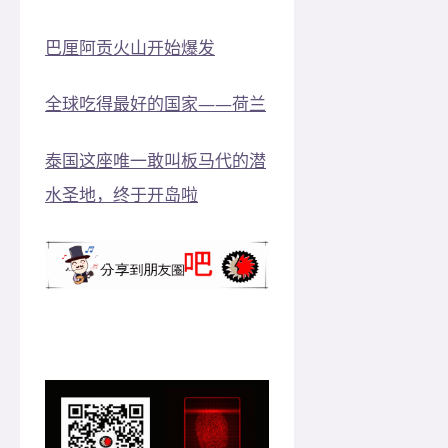
巴厘阿贡火山开始爆发
全球吃得最好的国家——荷兰
泰国这座唯一敢叫板马代的潜
水圣地，终于开岛啦