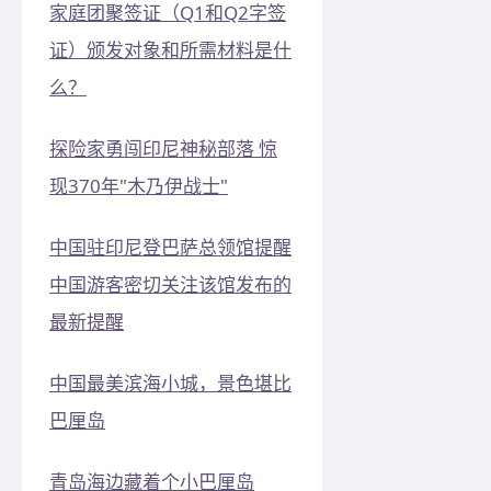
家庭团聚签证（Q1和Q2字签
证）颁发对象和所需材料是什
么？
探险家勇闯印尼神秘部落 惊
现370年"木乃伊战士"
中国驻印尼登巴萨总领馆提醒
中国游客密切关注该馆发布的
最新提醒
中国最美滨海小城，景色堪比
巴厘岛
青岛海边藏着个小巴厘岛