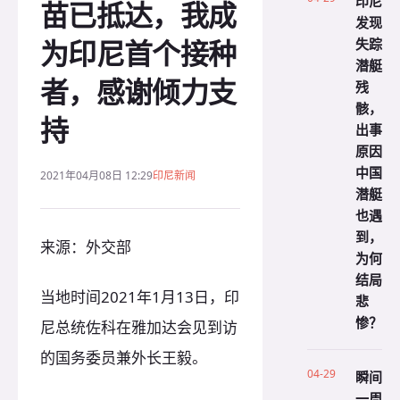
印尼
苗已抵达，我成
发现
为印尼首个接种
失踪
潜艇
者，感谢倾力支
残
骸，
持
出事
原因
中国
2021年04月08日 12:29
印尼新闻
潜艇
也遇
到，
来源：外交部
为何
结局
当地时间2021年1月13日，印
悲
惨？
尼总统佐科在雅加达会见到访
的国务委员兼外长王毅。
04-29
瞬间
一周