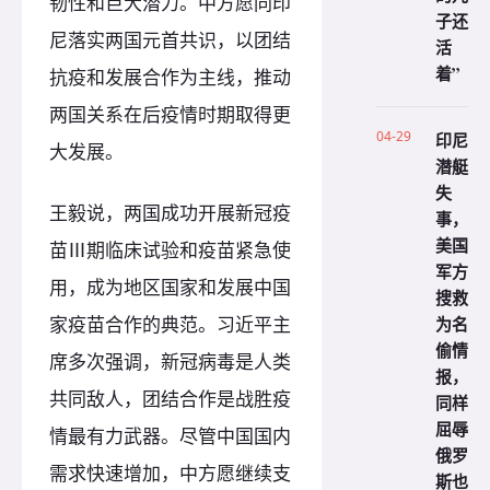
韧性和巨大潜力。中方愿同印
子还
尼落实两国元首共识，以团结
活
着”
抗疫和发展合作为主线，推动
两国关系在后疫情时期取得更
04-29
印尼
大发展。
潜艇
失
王毅说，两国成功开展新冠疫
事，
美国
苗Ⅲ期临床试验和疫苗紧急使
军方
用，成为地区国家和发展中国
搜救
为名
家疫苗合作的典范。习近平主
偷情
席多次强调，新冠病毒是人类
报，
共同敌人，团结合作是战胜疫
同样
屈辱
情最有力武器。尽管中国国内
俄罗
需求快速增加，中方愿继续支
斯也