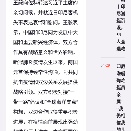
王毅向佐科转达习近平主席的
丨印
亲切问候，并就近日印尼客机
尼潜
艇沉
失事表达哀悼和慰问。王毅表
没，
示，中国和印尼同为发展中大
53
人全
国和重要新兴经济体，双方合
遇难
作具有战略意义和世界影响。
新冠肺炎疫情发生以来，两国
04-29
印尼
元首保持经常性沟通，为共同
潜艇
殉难
抗击疫情和双边关系发展提供
艇员
战略引领。双方积极对接“一
亲
属：
带一路”倡议和“全球海洋支点”
“我
构想，双边合作取得重要积极
仍相
进展，在疫情面前展现出强劲
信我
的儿