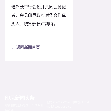
诺外长举行会谈并共同会见记
者，会见印尼政府对华合作牵
头人、统筹部长卢胡特。
← 返回新闻首页
印尼新闻头条
版权 © 2019–2026 印尼新闻头条 ·
聚焦印尼本地新闻、生活与社
mail@toutiaosg.com
会资讯。