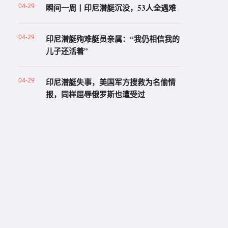
04-29
瞬间一周丨印尼潜艇沉没，53人全遇难
04-29
印尼潜艇殉难艇员亲属：“我仍相信我的
儿子还活着”
04-29
印尼潜艇失事，美国军方搜救为名偷情
报，同样屈辱俄罗斯也遭受过