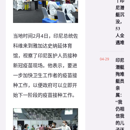
丨印
尼潜
艇沉
没，
53
人全
当地时间2月4日，印尼总统佐
遇难
科维来到雅加达史纳延体育
馆，视察了印尼医护人员接种
04-29
印尼
新冠疫苗现场。他表示，要进
潜艇
殉难
一步加快卫生工作者的疫苗接
艇员
种工作，以便政府可以立即开
亲
始下一阶段的疫苗接种工作。
属：
“我
仍相
信我
的儿
子还