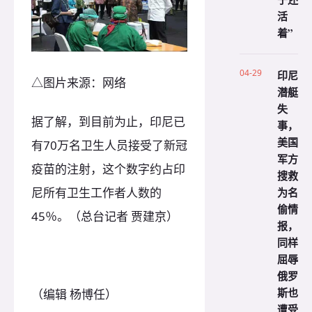
活
着”
04-29
印尼
△图片来源：网络
潜艇
失
据了解，到目前为止，印尼已
事，
美国
有70万名卫生人员接受了新冠
军方
疫苗的注射，这个数字约占印
搜救
为名
尼所有卫生工作者人数的
偷情
45％。（总台记者 贾建京）
报，
同样
屈辱
俄罗
斯也
（编辑 杨博任）
遭受