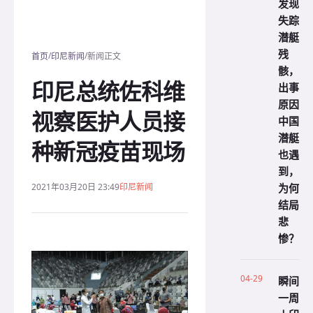
发现
失踪
潜艇
残
/
/
首页
印尼新闻
新闻正文
骸，
印尼总统佐科维
出事
原因
视察医护人员接
中国
潜艇
种新冠疫苗现场
也遇
到，
为何
2021年03月20日 23:49
印尼新闻
结局
悲
惨？
04-29
瞬间
一周