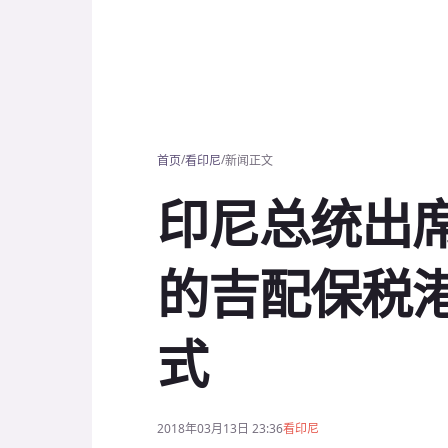
/
/
首页
看印尼
新闻正文
印尼总统出
的吉配保税
式
2018年03月13日 23:36
看印尼