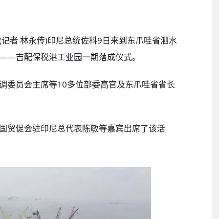
记者 林永传)印尼总统佐科9日来到东爪哇省泗水
——吉配保税港工业园一期落成仪式。
委员会主席等10多位部委高官及东爪哇省省长
贸促会驻印尼总代表陈敏等嘉宾出席了该活