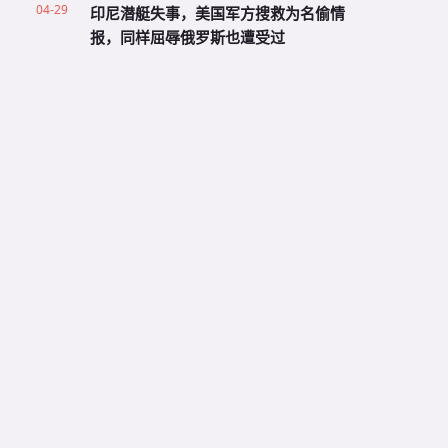
04-29
印尼潜艇失事，美国军方搜救为名偷情
报，同样屈辱俄罗斯也遭受过