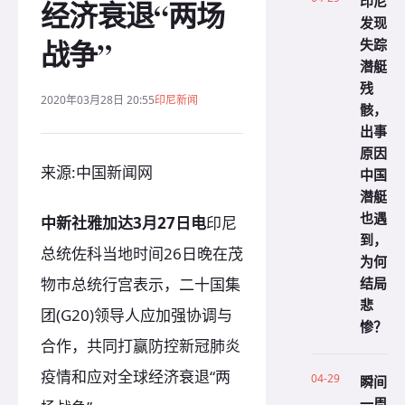
印尼
经济衰退“两场
发现
战争”
失踪
潜艇
残
2020年03月28日 20:55
印尼新闻
骸，
出事
原因
来源:中国新闻网
中国
潜艇
也遇
中新社雅加达3月27日电
印尼
到，
总统佐科当地时间26日晚在茂
为何
结局
物市总统行宫表示，二十国集
悲
团(G20)领导人应加强协调与
惨？
合作，共同打赢防控新冠肺炎
疫情和应对全球经济衰退“两
04-29
瞬间
一周