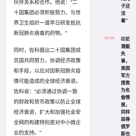
伙伴关系和合作。他说：“二
子还
十国集团必须积极努力，与世
活
着”
界卫生组织一道早日研发抵抗
新冠肺炎病毒的药物。”
04-29
印尼
潜艇
同时，佐科倡议二十国集团成
失
员国共同努力，协调经济政策
事，
美国
和手段，以应对因新冠肺炎疫
军方
情可能造成的全球经济衰退。
搜救
为名
佐科说：“必须通过协调一致
偷情
的财政和货币政策以防止全球
报，
同样
经济衰退，扩大和加强社会安
屈辱
全网的构建特别是对中小微企
俄罗
业的支持。”
斯也