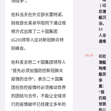
场战争”。
丨印
尼潜
佐科当天在外交部长蕾特诺、
艇沉
财政部长英卓华陪同下通过视
没，
53
频方式出席了二十国集团
人全
(G20)领导人应对新冠肺炎特
遇难
别峰会。
04-29
印尼
佐科发言称二十国集团领导人
潜艇
殉难
“首先必须加强防控新冠肺炎
艇员
疫情的合作”，表示二十国集
亲
属：
团在防控疫情时必须推动世界
“我
的团结与合作，不能让全球流
仍相
信我
行的疫情破坏已经建立多年的
的儿