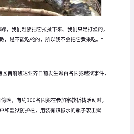
脚踝，我们赶紧把它拉扯下来。我们只是打渔的，
教，是不能吃蛇的，所以我不会把它煮来吃。”
特区首府班达亚齐日前发生逾百名囚犯越狱事件，
日傍晚，有约300名囚犯在参加宗教祈祷活动时，
户和监狱防护栏，用装有辣椒水的瓶子袭击狱