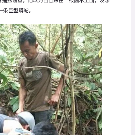
g)正准备捕捞鳗鱼，他以为自己踩在一根圆木上面，没想
一条巨型蟒蛇。