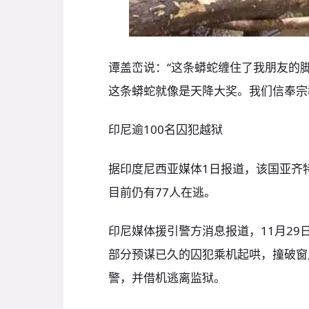
谭盖峦说：“这条蟒蛇缠住了我朋友的
这条蟒蛇就像是天降大奖。我们信奉宗
印尼逾100名囚犯越狱
据印度尼西亚媒体1日报道，该国亚齐
目前仍有77人在逃。
印尼媒体援引警方消息报道，11月29
部分预谋已久的囚犯乘机起哄，撞破窗
警，并借机逃离监狱。