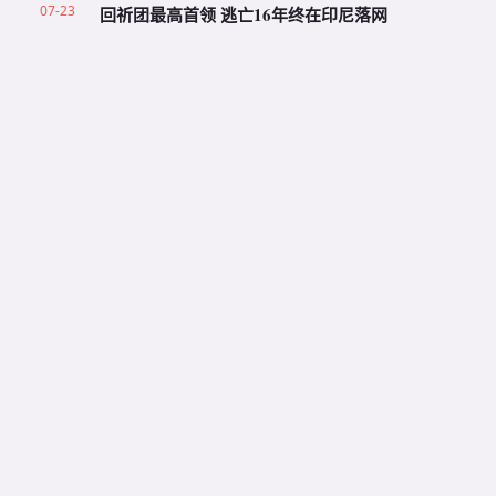
07-23
回祈团最高首领 逃亡16年终在印尼落网