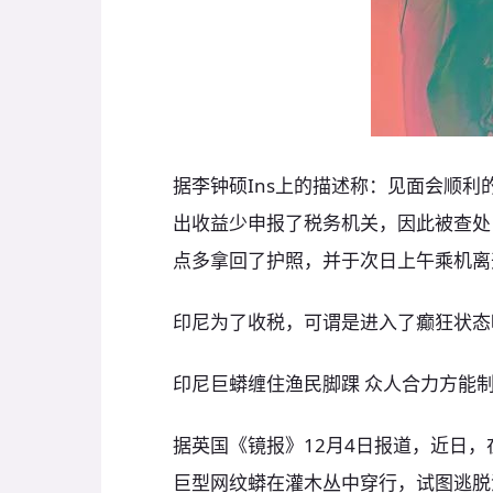
据李钟硕Ins上的描述称：见面会顺
出收益少申报了税务机关，因此被查处
点多拿回了护照，并于次日上午乘机离
印尼为了收税，可谓是进入了癫狂状态
印尼巨蟒缠住渔民脚踝 众人合力方能
据英国《镜报》12月4日报道，近日
巨型网纹蟒在灌木丛中穿行，试图逃脱