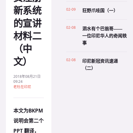
新系统
02-09
狂野爪哇国（一）
的宣讲
02-08
泗水有个巴翁哥——
材料二
一位印尼华人的奇闻轶
事
（中
文）
02-08
印尼新冠资讯速递
（二）
2018年08月21日
09:24
老杜在印尼
本文为BKPM
说明会第二个
PPT 翻译，