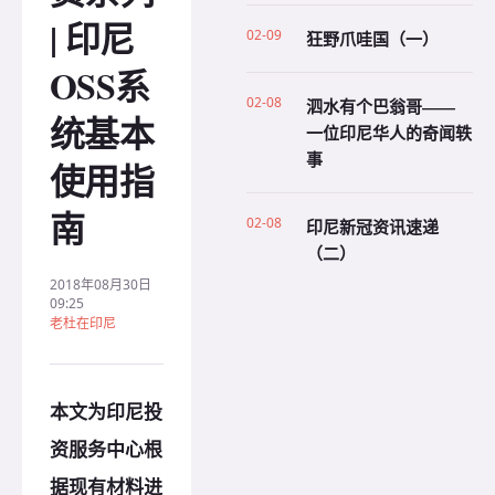
| 印尼
02-09
狂野爪哇国（一）
OSS系
02-08
泗水有个巴翁哥——
统基本
一位印尼华人的奇闻轶
事
使用指
南
02-08
印尼新冠资讯速递
（二）
2018年08月30日
09:25
老杜在印尼
本文为印尼投
资服务中心根
据现有材料进