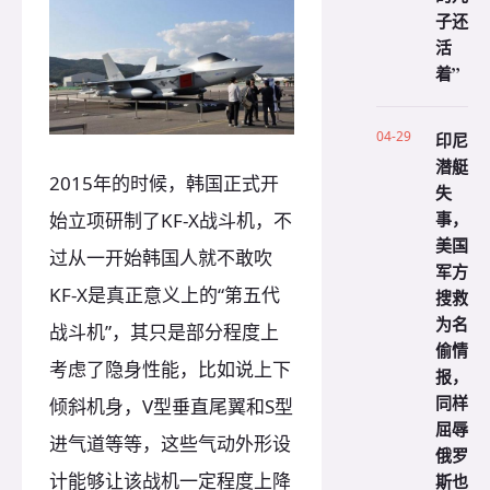
子还
活
着”
04-29
印尼
潜艇
2015年的时候，韩国正式开
失
事，
始立项研制了KF-X战斗机，不
美国
过从一开始韩国人就不敢吹
军方
KF-X是真正意义上的“第五代
搜救
为名
战斗机”，其只是部分程度上
偷情
考虑了隐身性能，比如说上下
报，
同样
倾斜机身，V型垂直尾翼和S型
屈辱
进气道等等，这些气动外形设
俄罗
计能够让该战机一定程度上降
斯也