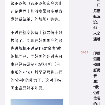
级驱逐舰（该驱逐舰迄今为止
丨印
尼潜
还是世界上能够携带最多垂直
艇沉
发射系统单元的战舰）等等。
没，
53
不过在航空装备上就显得十分
人全
遇难
拉胯了。到现在韩国国产的最
先进战机不过是T-50“金鹰”教
04-29
印尼
练机而已，而韩国的死对头日
潜艇
本已经有研制F-2战斗机（日
殉难
艇员
本版的F-16）甚至是号称五代
亲
的“心神”的能力了，这对于韩
属：
“我
国来说显然不能忍。
仍相
信我
的儿