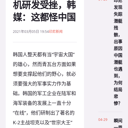
印尼
机研发受挫，韩
发现
媒：这都怪中国
失踪
潜艇
残
2021年03月05日 19:54
印尼新闻
骸，
出事
原因
韩国人整天都有当“宇宙大国”
中国
潜艇
的雄心，然而青瓦台方面如果
也遇
想要支撑起他们的野心，就必
到，
为何
须要强大的军事实力作为基
结局
础。韩国的军工企业在陆军和
悲
海军装备的发展上一直十分
惨？
“在线”，他们研制出了著名的
04-29
瞬间
K-2主战坦克以及“世宗大王”
一周