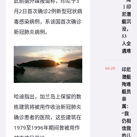
此前据外媒报道称，印尼于3
丨印
月2日首次确诊2例新型冠状病
尼潜
艇沉
毒感染病例，系该国首次确诊
没，
新冠肺炎病例。
53
人全
遇难
04-29
印尼
潜艇
殉难
艇员
哈迪指出，加兰岛上保留的数
亲
属：
栋建筑将被用作收治新冠肺炎
“我
确诊患者的医院，这些建筑在
仍相
1979至1996年期间曾被用作
信我
的儿