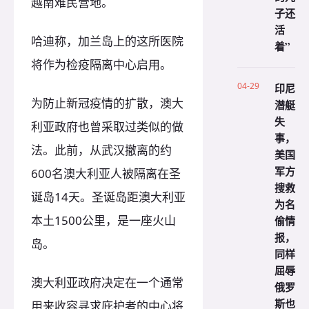
越南难民营地。
子还
活
哈迪称，加兰岛上的这所医院
着”
将作为检疫隔离中心启用。
04-29
印尼
为防止新冠疫情的扩散，澳大
潜艇
失
利亚政府也曾采取过类似的做
事，
法。此前，从武汉撤离的约
美国
军方
600名澳大利亚人被隔离在圣
搜救
诞岛14天。圣诞岛距澳大利亚
为名
本土1500公里，是一座火山
偷情
报，
岛。
同样
屈辱
澳大利亚政府决定在一个通常
俄罗
斯也
用来收容寻求庇护者的中心将