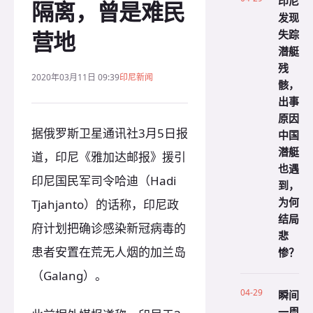
印尼
隔离，曾是难民
发现
营地
失踪
潜艇
残
2020年03月11日 09:39
印尼新闻
骸，
出事
原因
据俄罗斯卫星通讯社3月5日报
中国
潜艇
道，印尼《雅加达邮报》援引
也遇
印尼国民军司令哈迪（Hadi
到，
为何
Tjahjanto）的话称，印尼政
结局
府计划把确诊感染新冠病毒的
悲
患者安置在荒无人烟的加兰岛
惨？
（Galang）。
04-29
瞬间
一周