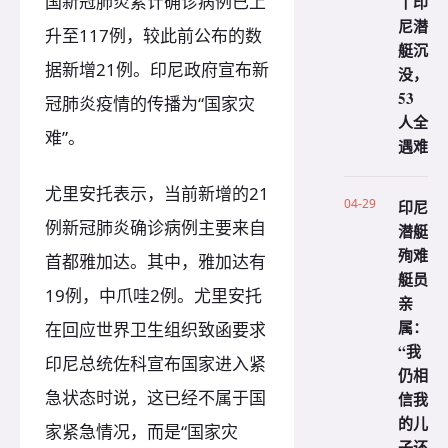
国新冠肺炎累计确诊病例已上
丨印
尼潜
升至117例，较此前公布的数
艇沉
据新增21例。印尼政府宣布新
没，
53
冠肺炎疫情的传播为“国家灾
人全
难”。
遇难
尤里安托表示，当前新增的21
04-29
印尼
例新冠肺炎确诊病例主要来自
潜艇
殉难
首都雅加达。其中，雅加达有
艇员
19例，中爪哇2例。尤里安托
亲
属：
在回应世界卫生组织致函要求
“我
印尼总统佐科宣布国家进入紧
仍相
急状态时说，这已经不属于国
信我
的儿
家紧急情况，而是“国家灾
子还