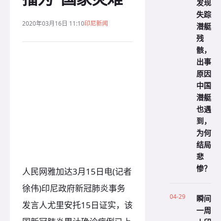
发现
失踪
2020年03月16日 11:10
印尼新闻
潜艇
残
骸，
出事
原因
中国
潜艇
也遇
到，
为何
结局
悲
惨？
人民网雅加达3月15日电(记者
徐伟)印尼政府新冠肺炎事务
04-29
瞬间
发言人尤里安托15日证实，该
一周