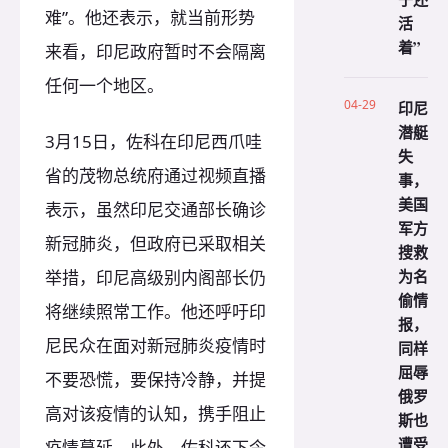
难”。他还表示，就当前形势
活
着”
来看，印尼政府暂时不会隔离
任何一个地区。
04-29
印尼
潜艇
3月15日，佐科在印尼西爪哇
失
省的茂物总统府通过视频直播
事，
美国
表示，虽然印尼交通部长确诊
军方
新冠肺炎，但政府已采取相关
搜救
为名
举措，印尼高级别内阁部长仍
偷情
将继续照常工作。他还呼吁印
报，
尼民众在面对新冠肺炎疫情时
同样
屈辱
不要恐慌，要保持冷静，并提
俄罗
高对该疫情的认知，携手阻止
斯也
遭受
疫情蔓延。此外，佐科还下令