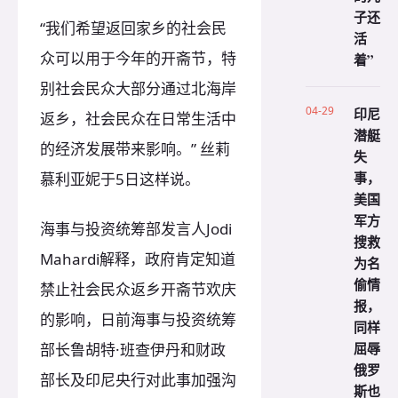
子还
“我们希望返回家乡的社会民
活
众可以用于今年的开斋节，特
着”
别社会民众大部分通过北海岸
04-29
印尼
返乡，社会民众在日常生活中
潜艇
的经济发展带来影响。” 丝莉
失
事，
慕利亚妮于5日这样说。
美国
军方
海事与投资统筹部发言人Jodi
搜救
Mahardi解释，政府肯定知道
为名
偷情
禁止社会民众返乡开斋节欢庆
报，
的影响，日前海事与投资统筹
同样
屈辱
部长鲁胡特·班查伊丹和财政
俄罗
部长及印尼央行对此事加强沟
斯也