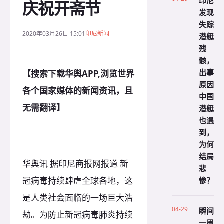
印尼
庆祝开斋节
发现
失踪
2020年03月26日 15:01
印尼新闻
潜艇
残
骸，
出事
【搜索下载华舆APP,浏览世界
原因
各个国家媒体的新闻资讯，且
中国
无需翻译】
潜艇
也遇
到，
为何
结局
华舆讯 据印尼商报网报道 新
悲
惨？
冠病毒持续肆虐全球各地，这
是人类社会面临的一场巨大浩
04-29
瞬间
劫。为防止新冠病毒肺炎持续
一周