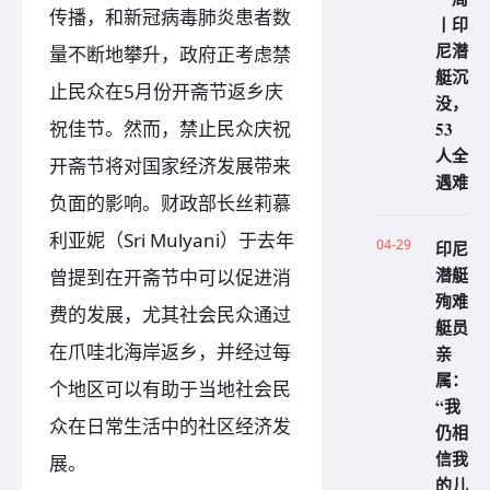
传播，和新冠病毒肺炎患者数
丨印
尼潜
量不断地攀升，政府正考虑禁
艇沉
止民众在5月份开斋节返乡庆
没，
祝佳节。然而，禁止民众庆祝
53
人全
开斋节将对国家经济发展带来
遇难
负面的影响。财政部长丝莉慕
利亚妮（Sri Mulyani）于去年
04-29
印尼
潜艇
曾提到在开斋节中可以促进消
殉难
费的发展，尤其社会民众通过
艇员
在爪哇北海岸返乡，并经过每
亲
属：
个地区可以有助于当地社会民
“我
众在日常生活中的社区经济发
仍相
信我
展。
的儿