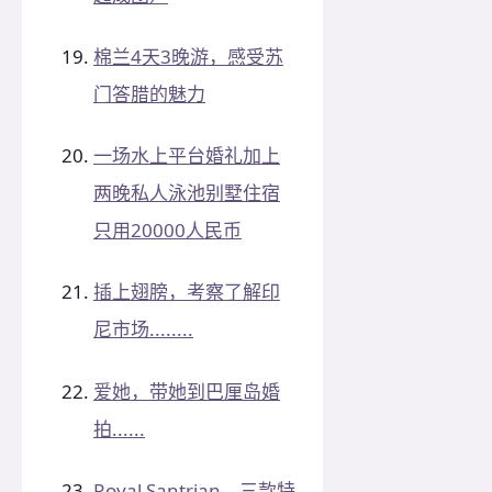
棉兰4天3晚游，感受苏
门答腊的魅力
一场水上平台婚礼加上
两晚私人泳池别墅住宿
只用20000人民币
插上翅膀，考察了解印
尼市场........
爱她，带她到巴厘岛婚
拍......
Royal Santrian，三款特