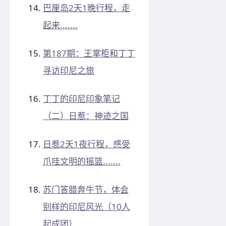
巴厘岛2天1晚行程，走
起来.......
第187期：王掌柜和丁丁
寻访印尼之旅
丁丁的印尼印象笔记
（二）日惹：神迹之国
日惹2天1夜行程，感受
爪哇文明的摇篮.......
苏门答腊奔牛节，体会
别样的印尼风光（10人
起成团）