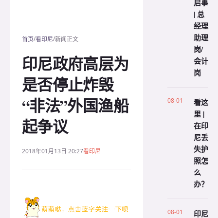
启事
| 总
经理
助理
/
/
首页
看印尼
新闻正文
岗/
印尼政府高层为
会计
岗
是否停止炸毁
“非法”外国渔船
08-01
看这
里 |
起争议
在印
尼丢
失护
2018年01月13日 20:27
看印尼
照怎
么
办？
08-01
印尼