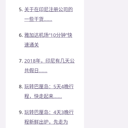
关于在印尼注册公司的
一些干货......
雅加达机场“10分钟”快
速通关
2018年，印尼有几天公
共假日......
玩转巴厘岛：5天4晚行
程，快走起来......
玩转巴厘岛：4天3晚行
程新鲜出炉，先走为