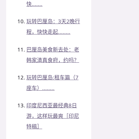
快.......
玩转巴厘岛：3天2晚行
程，快快走起........
巴厘岛美食新去处：老
韩家清真食府，约吗？
玩转巴厘岛:租车篇（7
座车）........
印度尼西亚最经典8日
游，这样玩最爽［印尼
特稿］