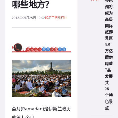
多巴
哪些地方？
湖将
成为
2018年05月25日 10:02
印尼三阳旅行社
高级
国际
旅游
景区
3.5
万亿
盾供
周遭
7县
发展
共
28
个特
色景
点
斋月(Ramadan)是伊斯兰教历
的第九个月，