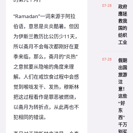
07-28
政府
應拯
“Ramadan”一词来源于阿拉
救我
伯语，意思是炎炎酷暑。但因
国的
纺织
为伊斯兰教历比公历少11天，
工业
所以斋月不会每次都刚好在夏
季来临，那么，斋月的“炎热”
07-28
假期
之意就要从隐喻的角度来理
出国
旅游
解。人们在戒饮食过程中会感
注
觉到喉咙发干、发热，穆斯林
意！
这些
把这过程看作是罪恶被燃烧，
“好
以斋月为转折点，从此再也不
东
犯相同的错误。
西”
千万
别买