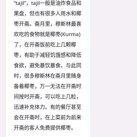
“tajil”，tajil一般是油炸食品和
果盘，但也有很多人用水和椰
枣开斋。斋月里，穆斯林最喜
欢吃的食物就是椰枣(Kurma)
了，在开斋饭前吃上几颗椰
枣，有助于减轻饥饿感和降低
食欲，避免暴饮暴食。与此同
时，很多穆斯林在斋月里随身
备着椰枣，万一无法在开斋时
间按时开斋，可以吃上几粒，
迅速补充体力。有的餐厅甚至
会在开斋时，在上菜前为前来
开斋的客人免费提供椰枣。