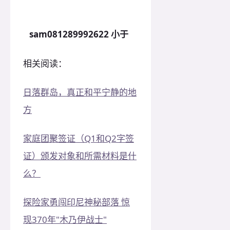
sam081289992622 小于
相关阅读：
日落群岛，真正和平宁静的地
方
家庭团聚签证（Q1和Q2字签
证）颁发对象和所需材料是什
么？
探险家勇闯印尼神秘部落 惊
现370年"木乃伊战士"