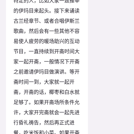
特定的人，比如大家一致推举
的伊玛目来起头。接下来诵读
古兰经章节、或者合唱伊斯兰
歌曲，然后会有一些其他不容
易使人疲劳的暖场助兴的互动
节目，一直持续到开斋时间大
家一起开斋，一般情况下开斋
之前邀请伊玛目做演讲。等开
斋时间一到，大家就一起开
斋，开斋的话，椰枣和白水就
足够了。如果开斋场所条件允
许，大家开完斋就会一起先进
行昏礼祷告，然后再正式进
餐，吃米饭和小菜。如果开斋