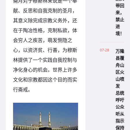
斋月对于穆斯林来说是一个奉
带回
献、反思和自我克制的圣月，
来，
禁止
其意义除完成宗教义务外，还
进
在于陶冶性格，克制私欲，体
境！
会穷人之疾苦，萌发恻隐之
心，以资济贫、行善，为穆斯
07-28
万隆
县覆
林提供了一个实践自我控制与
舟山
净化身心的机会。世界上许多
区火
山喷
文化和宗教都因这个目的而实
发
行斋戒。
总统
呼吁
公众
听从
指示
保持