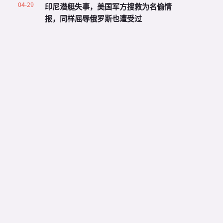
04-29
印尼潜艇失事，美国军方搜救为名偷情
报，同样屈辱俄罗斯也遭受过