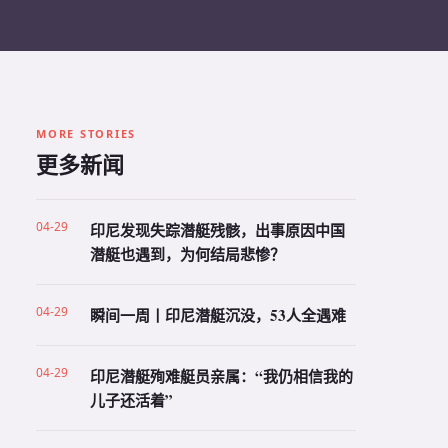
MORE STORIES
更多新闻
04-29
印尼发现失踪潜艇残骸，出事原因中国
潜艇也遇到，为何结局悲惨？
04-29
瞬间一周丨印尼潜艇沉没，53人全遇难
04-29
印尼潜艇殉难艇员亲属：“我仍相信我的
儿子还活着”