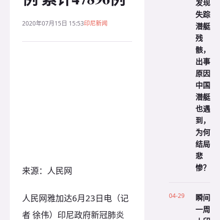
发现
失踪
2020年07月15日 15:53
印尼新闻
潜艇
残
骸，
出事
原因
中国
潜艇
也遇
到，
为何
结局
悲
惨？
来源：人民网
04-29
瞬间
人民网雅加达6月23日电（记
一周
者 徐伟）印尼政府新冠肺炎