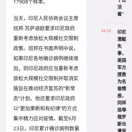
17908个样本。
活
着”
当天，印尼人民协商会议主席
班邦·苏萨迪欧要求印尼政府
04-29
印尼
重新考虑放松大规模社交限制
潜艇
失
政策。班邦在书面声明中说，
事，
如果印尼各地确诊病例继续增
美国
军方
加，则印尼政府应当重新考虑
搜救
放松大规模社交限制并取消实
为名
施旨在推动经济复苏的“新常
偷情
报，
态”计划。他还要求印尼政府
同样
以“更加果断和有纪律”的方式
屈辱
俄罗
集中精力应对疫情。截至6月
斯也
23日，印尼累计确诊病例数量
遭受