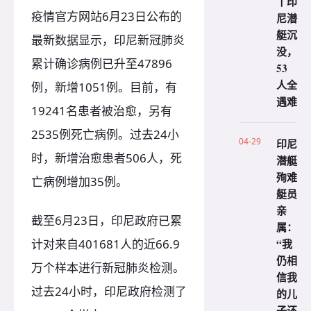
丨印
疫情官方网站6月23日公布的
尼潜
艇沉
最新数据显示，印尼新冠肺炎
没，
累计确诊病例已升至47896
53
人全
例，新增1051例。目前，有
遇难
19241名患者被治愈，另有
2535例死亡病例。过去24小
04-29
印尼
时，新增治愈患者506人，死
潜艇
殉难
亡病例增加35例。
艇员
亲
截至6月23日，印尼政府已累
属：
“我
计对来自401681人的近66.9
仍相
万个样本进行新冠肺炎检测。
信我
过去24小时，印尼政府检测了
的儿
子还