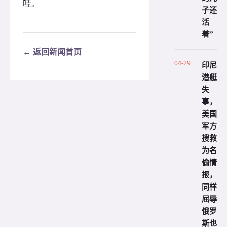
哇。
子还
活
着”
← 返回新闻首页
04-29
印尼
潜艇
失
事，
美国
军方
搜救
为名
偷情
报，
同样
屈辱
俄罗
斯也