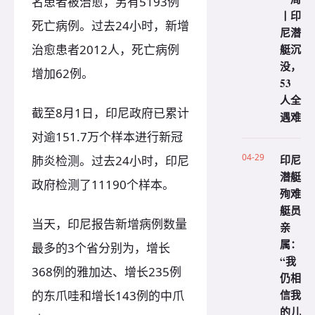
名患者被治愈，另有5193例
丨印
死亡病例。过去24小时，新增
尼潜
艇沉
治愈患者2012人，死亡病例
没，
增加62例。
53
人全
截至8月1日，印尼政府已累计
遇难
对逾151.7万个样本进行新冠
04-29
印尼
肺炎检测。过去24小时，印尼
潜艇
政府检测了11190个样本。
殉难
艇员
当天，印尼报告新增病例数量
亲
属：
最多的3个省分别为，增长
“我
368例的雅加达、增长235例
仍相
信我
的东爪哇和增长143例的中爪
的儿