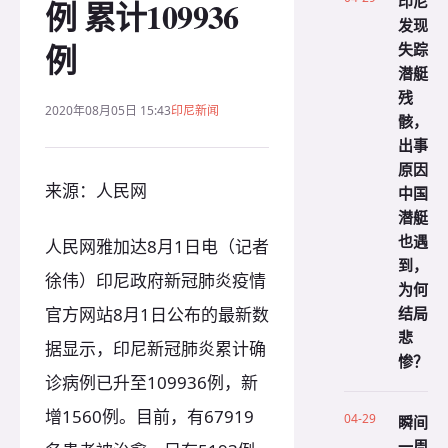
印尼
例 累计109936
发现
例
失踪
潜艇
残
2020年08月05日 15:43
印尼新闻
骸，
出事
原因
来源：人民网
中国
潜艇
也遇
人民网雅加达8月1日电（记者
到，
徐伟）印尼政府新冠肺炎疫情
为何
结局
官方网站8月1日公布的最新数
悲
据显示，印尼新冠肺炎累计确
惨？
诊病例已升至109936例，新
增1560例。目前，有67919
04-29
瞬间
一周