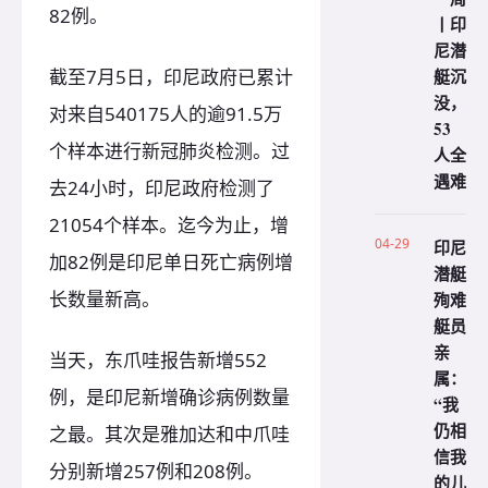
82例。
丨印
尼潜
艇沉
截至7月5日，印尼政府已累计
没，
对来自540175人的逾91.5万
53
个样本进行新冠肺炎检测。过
人全
遇难
去24小时，印尼政府检测了
21054个样本。迄今为止，增
04-29
印尼
加82例是印尼单日死亡病例增
潜艇
长数量新高。
殉难
艇员
亲
当天，东爪哇报告新增552
属：
例，是印尼新增确诊病例数量
“我
仍相
之最。其次是雅加达和中爪哇
信我
分别新增257例和208例。
的儿