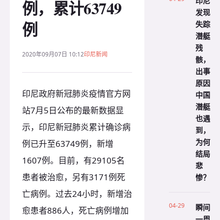
印尼
例，累计63749
发现
例
失踪
潜艇
残
2020年09月07日 10:12
印尼新闻
骸，
出事
原因
印尼政府新冠肺炎疫情官方网
中国
潜艇
站7月5日公布的最新数据显
也遇
示，印尼新冠肺炎累计确诊病
到，
为何
例已升至63749例，新增
结局
1607例。目前，有29105名
悲
患者被治愈，另有3171例死
惨？
亡病例。过去24小时，新增治
04-29
瞬间
愈患者886人，死亡病例增加
一周