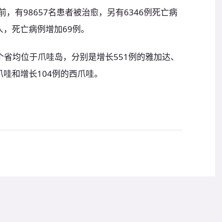
目前，有98657名患者被治愈，另有6346例死亡病
人，死亡病例增加69例。
个省均位于爪哇岛，分别是增长551例的雅加达、
爪哇和增长104例的西爪哇。