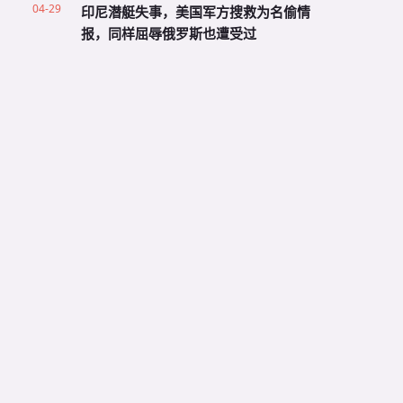
04-29
印尼潜艇失事，美国军方搜救为名偷情
报，同样屈辱俄罗斯也遭受过