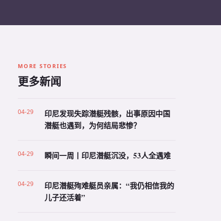
MORE STORIES
更多新闻
04-29
印尼发现失踪潜艇残骸，出事原因中国
潜艇也遇到，为何结局悲惨？
04-29
瞬间一周丨印尼潜艇沉没，53人全遇难
04-29
印尼潜艇殉难艇员亲属：“我仍相信我的
儿子还活着”