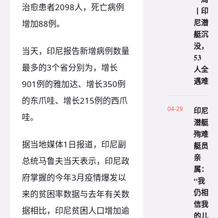
治愈患者2098人，死亡病例
丨印
尼潜
增加88例。
艇沉
没，
当天，印尼报告新增病例数量
53
最多的3个省分别为，增长
人全
遇难
901例的雅加达、增长350例
的东爪哇、增长215例的西爪
04-29
印尼
哇。
潜艇
殉难
据当地媒体1日报道，印尼副
艇员
亲
总统马鲁夫当天表示，印尼政
属：
府掌握的今年3月疫情爆发以
“我
仍相
来的贫困率数据与去年有关数
信我
据相比，印尼贫困人口增加逾
的儿