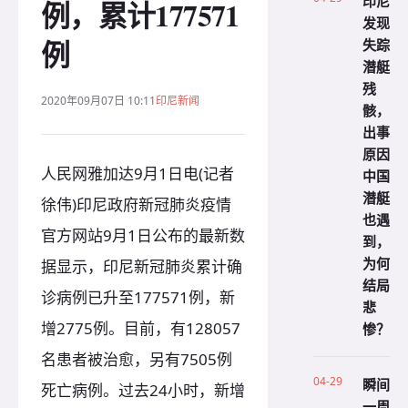
印尼
例，累计177571
发现
例
失踪
潜艇
残
2020年09月07日 10:11
印尼新闻
骸，
出事
原因
人民网雅加达9月1日电(记者
中国
潜艇
徐伟)印尼政府新冠肺炎疫情
也遇
官方网站9月1日公布的最新数
到，
为何
据显示，印尼新冠肺炎累计确
结局
诊病例已升至177571例，新
悲
增2775例。目前，有128057
惨？
名患者被治愈，另有7505例
04-29
瞬间
死亡病例。过去24小时，新增
一周