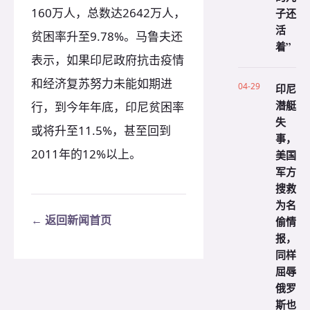
160万人，总数达2642万人，
子还
活
贫困率升至9.78%。马鲁夫还
着”
表示，如果印尼政府抗击疫情
和经济复苏努力未能如期进
04-29
印尼
潜艇
行，到今年年底，印尼贫困率
失
或将升至11.5%，甚至回到
事，
2011年的12%以上。
美国
军方
搜救
为名
← 返回新闻首页
偷情
报，
同样
屈辱
俄罗
斯也