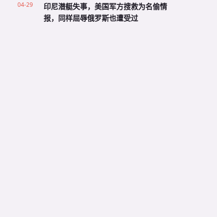
04-29
印尼潜艇失事，美国军方搜救为名偷情
报，同样屈辱俄罗斯也遭受过