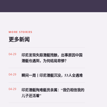
MORE STORIES
更多新闻
04-29
印尼发现失踪潜艇残骸，出事原因中国
潜艇也遇到，为何结局悲惨？
04-29
瞬间一周丨印尼潜艇沉没，53人全遇难
04-29
印尼潜艇殉难艇员亲属：“我仍相信我的
儿子还活着”